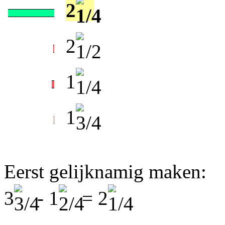
2
2
1
1
Eerst gelijknamig maken:
3
- 1
= 2