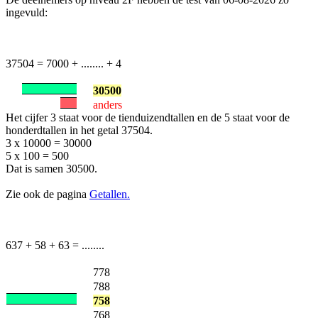
ingevuld:
37504 = 7000 + ........ + 4
30500
anders
Het cijfer 3 staat voor de tienduizendtallen en de 5 staat voor de
honderdtallen in het getal 37504.
3 x 10000 = 30000
5 x 100 = 500
Dat is samen 30500.
Zie ook de pagina
Getallen.
637 + 58 + 63 = ........
778
788
758
768