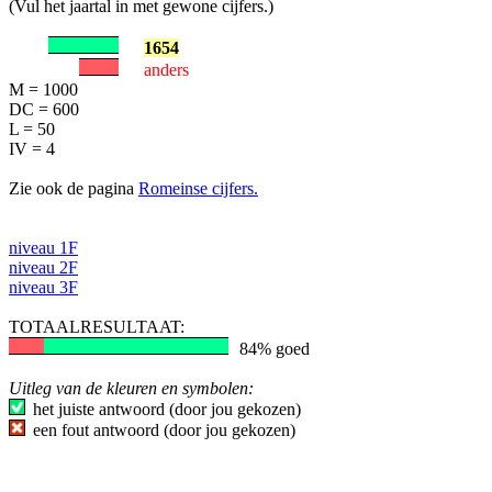
(Vul het jaartal in met gewone cijfers.)
1654
anders
M = 1000
DC = 600
L = 50
IV = 4
Zie ook de pagina
Romeinse cijfers.
niveau 1F
niveau 2F
niveau 3F
TOTAALRESULTAAT:
84% goed
Uitleg van de kleuren en symbolen:
het juiste antwoord (door jou gekozen)
een fout antwoord (door jou gekozen)