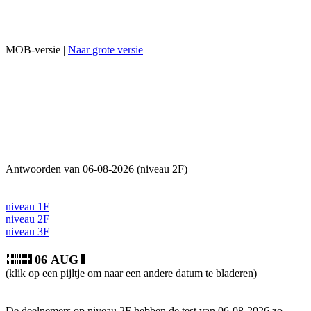
MOB-versie |
Naar grote versie
Antwoorden van 06-08-2026 (niveau 2F)
niveau 1F
niveau 2F
niveau 3F
06 AUG
(klik op een pijltje om naar een andere datum te bladeren)
De deelnemers op niveau 2F hebben de test van 06-08-2026 zo