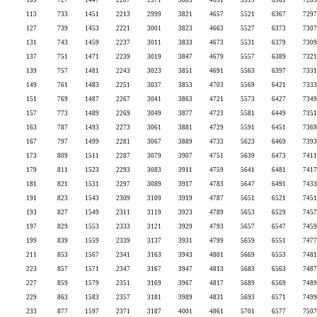
109
727
1447
2207
2971
3803
4651
5519
6361
7283
113
733
1451
2213
2999
3821
4657
5521
6367
7297
127
739
1453
2221
3001
3823
4663
5527
6373
7307
131
743
1459
2237
3011
3833
4673
5531
6379
7309
137
751
1471
2239
3019
3847
4679
5557
6389
7321
139
757
1481
2243
3023
3851
4691
5563
6397
7331
149
761
1483
2251
3037
3853
4703
5569
6421
7333
151
769
1487
2267
3041
3863
4721
5573
6427
7349
157
773
1489
2269
3049
3877
4723
5581
6449
7351
163
787
1493
2273
3061
3881
4729
5591
6451
7369
167
797
1499
2281
3067
3889
4733
5623
6469
7393
173
809
1511
2287
3079
3907
4751
5639
6473
7411
179
811
1523
2293
3083
3911
4759
5641
6481
7417
181
821
1531
2297
3089
3917
4783
5647
6491
7433
191
823
1543
2309
3109
3919
4787
5651
6521
7451
193
827
1549
2311
3119
3923
4789
5653
6529
7457
197
829
1553
2333
3121
3929
4793
5657
6547
7459
199
839
1559
2339
3137
3931
4799
5659
6551
7477
211
853
1567
2341
3163
3943
4801
5669
6553
7481
223
857
1571
2347
3167
3947
4813
5683
6563
7487
227
859
1579
2351
3169
3967
4817
5689
6569
7489
229
863
1583
2357
3181
3989
4831
5693
6571
7499
233
877
1597
2371
3187
4001
4861
5701
6577
7507