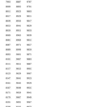
7993
8887
9787
8009
8893
9791
8011
8923
9803
8017
8929
9811
8039
8933
9817
8053
8941
9829
8059
8951
9833
8069
8963
9839
8081
8969
9851
8087
8971
9857
8089
8999
9859
8093
9001
9871
8101
9007
9883
8111
9011
9887
8117
9013
9901
8123
9029
9907
8147
9041
9923
8161
9043
9929
8167
9049
9931
8171
9059
9941
8179
9067
9949
8191
9091
9967