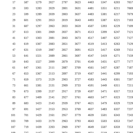
17
587
1279
2027
2797
3623
4463
5347
6203
7057
19
593
1283
2029
2801
3631
4481
5351
6211
7069
23
599
1289
2039
2803
3637
4483
5381
6217
7079
29
601
1291
2053
2819
3643
4493
5387
6221
7103
31
607
1297
2063
2833
3659
4507
5393
6229
7109
37
613
1301
2069
2837
3671
4513
5399
6247
7121
41
617
1303
2081
2843
3673
4517
5407
6257
7127
43
619
1307
2083
2851
3677
4519
5413
6263
7129
47
631
1319
2087
2857
3691
4523
5417
6269
7151
53
641
1321
2089
2861
3697
4547
5419
6271
7159
59
643
1327
2099
2879
3701
4549
5431
6277
7177
61
647
1361
2111
2887
3709
4561
5437
6287
7187
67
653
1367
2113
2897
3719
4567
5441
6299
7193
71
659
1373
2129
2903
3727
4583
5443
6301
7207
73
661
1381
2131
2909
3733
4591
5449
6311
7211
79
673
1399
2137
2917
3739
4597
5471
6317
7213
83
677
1409
2141
2927
3761
4603
5477
6323
7219
89
683
1423
2143
2939
3767
4621
5479
6329
7229
97
691
1427
2153
2953
3769
4637
5483
6337
7237
101
701
1429
2161
2957
3779
4639
5501
6343
7243
103
709
1433
2179
2963
3793
4643
5503
6353
7247
107
719
1439
2203
2969
3797
4649
5507
6359
7253