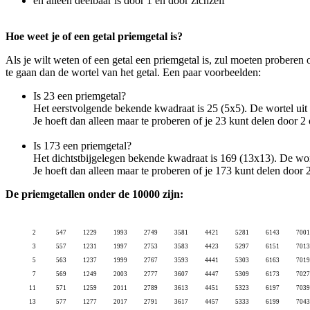
en alleen
deelbaar is door 1 en door zichzelf
Hoe weet je of een getal priemgetal is?
Als je wilt weten of een getal een priemgetal is, zul moeten proberen 
te gaan dan de wortel van het getal. Een paar voorbeelden:
Is 23 een priemgetal?
Het eerstvolgende bekende kwadraat is 25 (5x5). De wortel uit 2
Je hoeft dan alleen maar te proberen of je 23 kunt delen door 2 
Is 173 een priemgetal?
Het dichtstbijgelegen bekende kwadraat is 169 (13x13). De worte
Je hoeft dan alleen maar te proberen of je 173 kunt delen door 2
De priemgetallen onder de 10000 zijn:
2
547
1229
1993
2749
3581
4421
5281
6143
7001
3
557
1231
1997
2753
3583
4423
5297
6151
7013
5
563
1237
1999
2767
3593
4441
5303
6163
7019
7
569
1249
2003
2777
3607
4447
5309
6173
7027
11
571
1259
2011
2789
3613
4451
5323
6197
7039
13
577
1277
2017
2791
3617
4457
5333
6199
7043