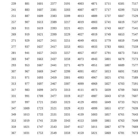
239
881
1601
2377
3191
4003
4871
5711
6581
7517
241
883
1607
2381
3203
4007
4877
5717
6599
7523
251
887
1609
2383
3209
4013
4889
5737
6607
7529
257
907
1613
2389
3217
4019
4903
5741
6619
7537
263
911
1619
2393
3221
4021
4909
5743
6637
7541
269
919
1621
2399
3229
4027
4919
5749
6653
7547
271
929
1627
2411
3251
4049
4931
5779
6659
7549
277
937
1637
2417
3253
4051
4933
5783
6661
7559
281
941
1657
2423
3257
4057
4937
5791
6673
7561
283
947
1663
2437
3259
4073
4943
5801
6679
7573
293
953
1667
2441
3271
4079
4951
5807
6689
7577
307
967
1669
2447
3299
4091
4957
5813
6691
7583
311
971
1693
2459
3301
4093
4967
5821
6701
7589
313
977
1697
2467
3307
4099
4969
5827
6703
7591
317
983
1699
2473
3313
4111
4973
5839
6709
7603
331
991
1709
2477
3319
4127
4987
5843
6719
7607
337
997
1721
2503
3323
4129
4993
5849
6733
7621
347
1009
1723
2521
3329
4133
4999
5851
6737
7639
349
1013
1733
2531
3331
4139
5003
5857
6761
7643
353
1019
1741
2539
3343
4153
5009
5861
6763
7649
359
1021
1747
2543
3347
4157
5011
5867
6779
7669
367
1031
1753
2549
3359
4159
5021
5869
6781
7673