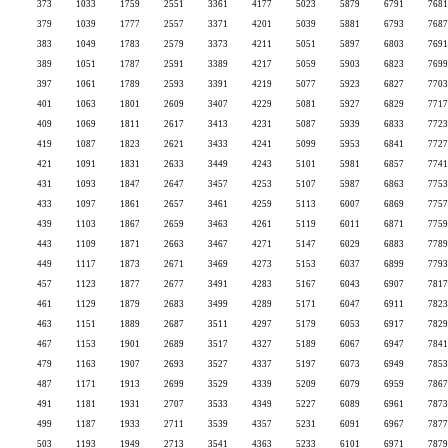
373
1033
1759
2551
3361
4177
5023
5879
6791
7681
379
1039
1777
2557
3371
4201
5039
5881
6793
7687
383
1049
1783
2579
3373
4211
5051
5897
6803
7691
389
1051
1787
2591
3389
4217
5059
5903
6823
7699
397
1061
1789
2593
3391
4219
5077
5923
6827
7703
401
1063
1801
2609
3407
4229
5081
5927
6829
7717
409
1069
1811
2617
3413
4231
5087
5939
6833
7723
419
1087
1823
2621
3433
4241
5099
5953
6841
7727
421
1091
1831
2633
3449
4243
5101
5981
6857
7741
431
1093
1847
2647
3457
4253
5107
5987
6863
7753
433
1097
1861
2657
3461
4259
5113
6007
6869
7757
439
1103
1867
2659
3463
4261
5119
6011
6871
7759
443
1109
1871
2663
3467
4271
5147
6029
6883
7789
449
1117
1873
2671
3469
4273
5153
6037
6899
7793
457
1123
1877
2677
3491
4283
5167
6043
6907
7817
461
1129
1879
2683
3499
4289
5171
6047
6911
7823
463
1151
1889
2687
3511
4297
5179
6053
6917
7829
467
1153
1901
2689
3517
4327
5189
6067
6947
7841
479
1163
1907
2693
3527
4337
5197
6073
6949
7853
487
1171
1913
2699
3529
4339
5209
6079
6959
7867
491
1181
1931
2707
3533
4349
5227
6089
6961
7873
499
1187
1933
2711
3539
4357
5231
6091
6967
7877
503
1193
1949
2713
3541
4363
5233
6101
6971
7879