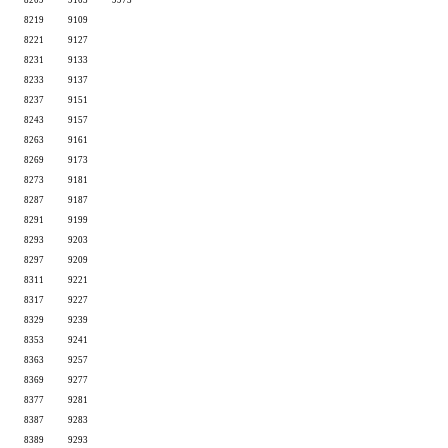
8209
9103
9973
8219
9109
8221
9127
8231
9133
8233
9137
8237
9151
8243
9157
8263
9161
8269
9173
8273
9181
8287
9187
8291
9199
8293
9203
8297
9209
8311
9221
8317
9227
8329
9239
8353
9241
8363
9257
8369
9277
8377
9281
8387
9283
8389
9293