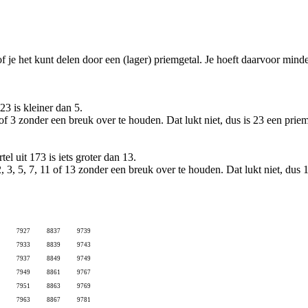
of je het kunt delen door een (lager) priemgetal. Je hoeft daarvoor mind
3 is kleiner dan 5.
of 3 zonder een breuk over te houden. Dat lukt niet, dus is 23 een priem
l uit 173 is iets groter dan 13.
, 3, 5, 7, 11 of 13 zonder een breuk over te houden. Dat lukt niet, dus 
7927
8837
9739
7933
8839
9743
7937
8849
9749
7949
8861
9767
7951
8863
9769
7963
8867
9781