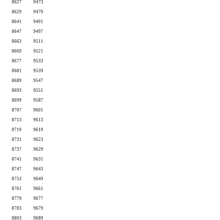
8627
9473
8629
9479
8641
9491
8647
9497
8663
9511
8669
9521
8677
9533
8681
9539
8689
9547
8693
9551
8699
9587
8707
9601
8713
9613
8719
9619
8731
9623
8737
9629
8741
9631
8747
9643
8753
9649
8761
9661
8779
9677
8783
9679
8803
9689