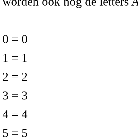
worden ook nog de letters 
0 = 0
1 = 1
2 = 2
3 = 3
4 = 4
5 = 5