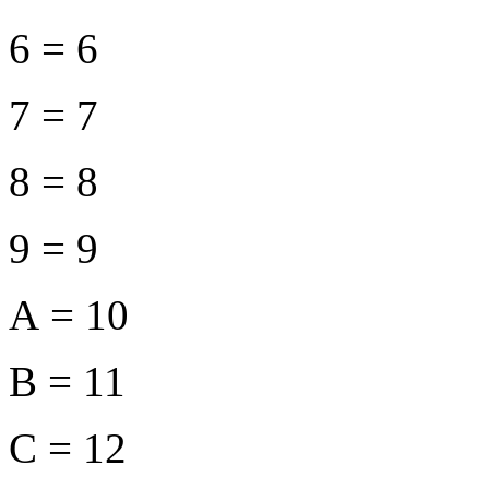
6 = 6
7 = 7
8 = 8
9 = 9
A = 10
B = 11
C = 12