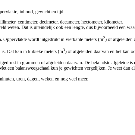
ervlakte, inhoud, gewicht en tijd.
illimeter, centimeter, decimeter, decameter, hectometer, kilometer.
eld weten. Dat is uiteindelijk ook een lengte, dus bijvoorbeeld een waa
2
. Oppervlakte wordt uitgedrukt in vierkante meters (m
) of afgeleiden
3
d
is. Dat kan in kubieke meters (m
) of afgeleiden daarvan en het kan o
itgedrukt in grammen of afgeleiden daarvan. De bekendste afgeleide i
t een balansweegschaal kun je gewichten vergelijken. Je weet dan all
 minuten, uren, dagen, weken en nog veel meer.