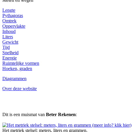
Meten en wegen
Lengte
Pythagoras
Omtrek
Oppervlakte
Inhoud
Liters
Gewicht
Tijd
Snelheid
Energie
Ruimtelijke vormen
Hoeken, graden
Diagrammen
Over deze website
Dit is een muismat van
Beter Rekenen
:
Het metriek stelsel: meters, liters en grammen.