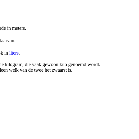
rde in meters.
 daarvan.
ok in
liters
.
s de kilogram, die vaak gewoon kilo genoemd wordt.
een welk van de twee het zwaarst is.