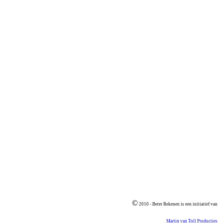
©
2010 - Beter Rekenen is een initiatief van
Martin van Toll Producties