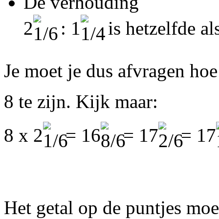
De verhouding
2
: 1
is hetzelfde al
Je moet je dus afvragen hoe
8 te zijn. Kijk maar:
8 x 2
= 16
= 17
= 17
Het getal op de puntjes moe