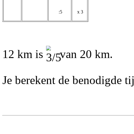
:5
x 3
12 km is
van 20 km.
Je berekent d
e benodigde ti