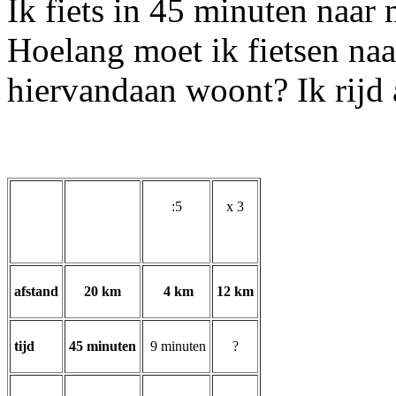
Ik fiets in 45 minuten naar
Hoelang moet ik fietsen na
hiervandaan woont? Ik rijd a
:5
x 3
afstand
20 km
4 km
12 km
tijd
45 minuten
9 minuten
?