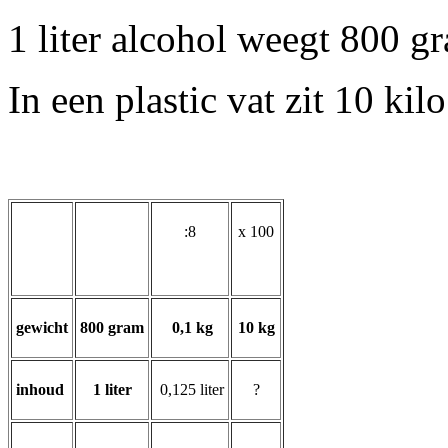
1 liter alcohol weegt 800 g
In een plastic vat zit 10 kil
:8
x 100
gewicht
800 gram
0,1 kg
10 kg
inhoud
1 liter
0,125 liter
?