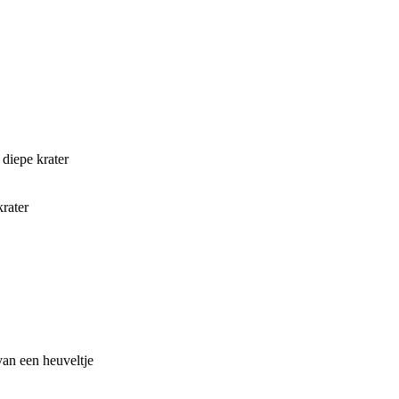
diepe krater
krater
van een heuveltje