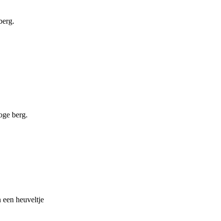
berg.
oge berg.
 een heuveltje