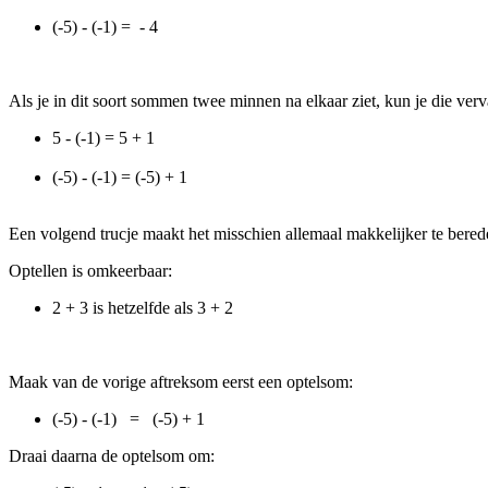
(-5) - (-1) = - 4
Als je in dit soort sommen twee minnen na elkaar ziet, kun je die ver
5 - (-1) = 5 + 1
(-5) - (-1) = (-5) + 1
Een volgend trucje maakt het misschien allemaal makkelijker te bered
Optellen is omkeerbaar:
2 + 3 is hetzelfde als 3 + 2
Maak van de vorige aftreksom eerst een optelsom:
(-5) - (-1) = (-5) + 1
Draai daarna de optelsom om: